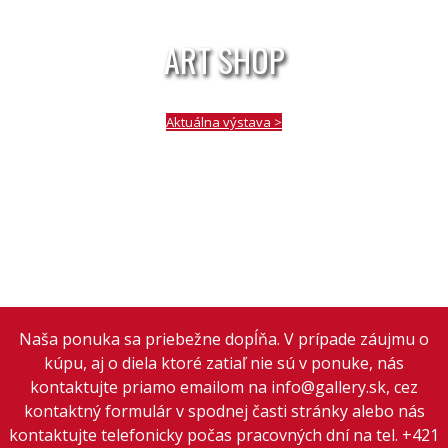
ART SHOP
Aktuálna výstava >
Naša ponuka sa priebežne dopĺňa. V prípade záujmu o
kúpu, aj o diela ktoré zatiaľ nie sú v ponuke, nás
kontaktujte priamo emailom na info@gallery.sk, cez
kontaktný formulár v spodnej časti stránky alebo nás
kontaktujte telefonicky počas pracovných dní na tel. +421