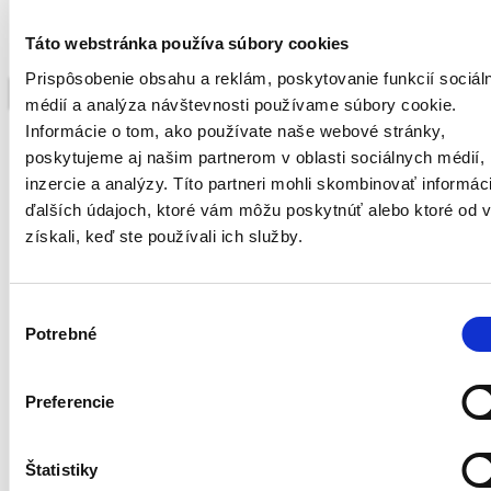
Martin Šulík >
Táto webstránka používa súbory cookies
Katarína Vavrová >
Prispôsobenie obsahu a reklám, poskytovanie funkcií sociál
médií a analýza návštevnosti používame súbory cookie.
Informácie o tom, ako používate naše webové stránky,
Maľba a kresba
poskytujeme aj našim partnerom v oblasti sociálnych médií,
inzercie a analýzy.
Títo partneri mohli skombinovať informác
Leo Bednárik >
ďalších údajoch, ktoré vám môžu poskytnúť alebo ktoré od 
Mykola Bodnar >
získali, keď ste používali ich služby.
Igor Cvacho >
Cvetelin Cvetanov >
Výber
Maja Dusíková >
Potrebné
súhlasu
Lubo Guman >
Pavel Hajko >
Preferencie
Milan Herenyi >
Ján Hlavatý >
Štatistiky