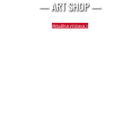
— ART SHOP —
Aktuálna výstava >