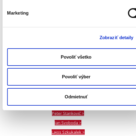
Ľudovít Hološka >
Jaro Jelenek >
Marketing
Svetozár Košický >
Roman Lazar >
Zobraziť detaily
Fero Lipták >
MABE >
Suren Mesropyan >
Povoliť všetko
Soňa Mrázová >
Marek Ormandík >
Povoliť výber
Robert Polansky >
László Pomothy >
Odmietnuť
Daniela Révayová Lichardusová >
Peter Stankovič >
Jan Svoboda >
Lajos Szkukalek >