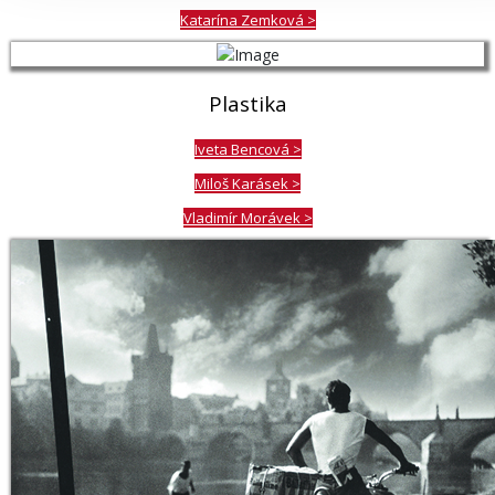
Katarína Zemková >
Plastika
Iveta Bencová >
Miloš Karásek >
Vladimír Morávek >