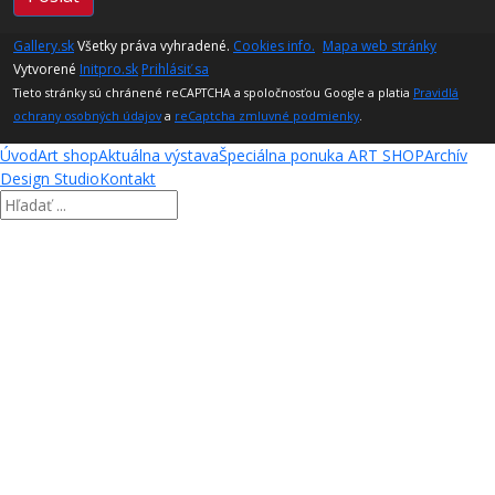
Gallery.sk
Všetky práva vyhradené.
Cookies info.
Mapa web stránky
Vytvorené
Initpro.sk
Prihlásiť sa
Tieto stránky sú chránené reCAPTCHA a spoločnosťou Google a platia
Pravidlá
ochrany osobných údajov
a
reCaptcha zmluvné podmienky
.
Úvod
Art shop
Aktuálna výstava
Špeciálna ponuka ART SHOP
Archív
Design Studio
Kontakt