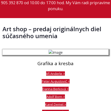
905 392 870 od 10:00 do 17:00 hod. My Vám radi pripravíme
ponuku.
Art shop – predaj originálnych diel
súčasného umenia
Grafika a kresba
Jiří Anderle >
Peter Augustovič >
Darina Berková >
Adolf Born >
Karel Demel >