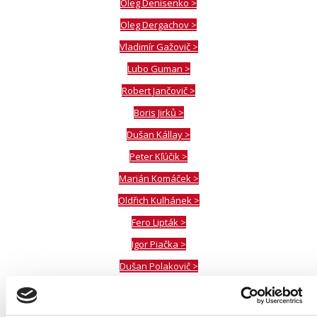
Oleg Denisenko >
Oleg Dergachov >
Vladimír Gažovič >
Lubo Guman >
Robert Jančovič >
Boris Jirků >
Dušan Kállay >
Peter Kľúčik >
Marián Komáček >
Oldřich Kulhánek >
Fero Lipták >
Igor Piačka >
Dušan Polakovič >
Katarína Smetanová >
Vladimír Suchánek >