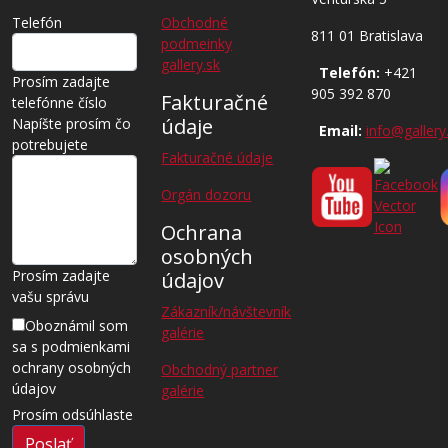
Telefón
Obchodné
811 01 Bratislava
podmeinky
gallery.sk
Telefón:
+421
Prosím zadajte
905 392 870
Fakturačné
telefónne číslo
údaje
Napíšte prosím čo
Email:
info@gallery
potrebujete
Fakturačné údaje
Orgán dozoru
Ochrana
osobných
Prosím zadajte
údajov
vašu správu
Zákazník/návštevník
Oboznámil som
galérie
sa s podmienkami
ochrany osobných
Obchodný partner
údajov
galérie
Prosím odsúhlaste
Poslať