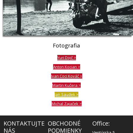
Fotografia
Yuri Dojč >
Anton Kocian >
Ivan Coci Kováč >
Martin Kučera >
Jan Saudek >
Michal Zajaček >
KONTAKTUJTE
OBCHODNÉ
Office:
NÁS
PODMIENKY
Ventúrska 5